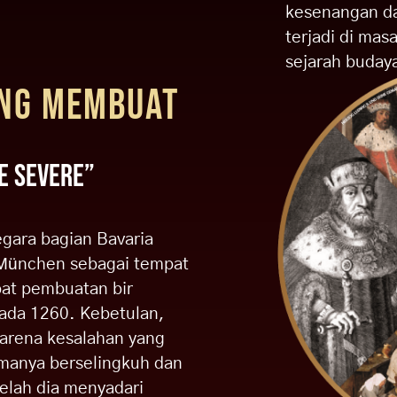
kesenangan dar
terjadi di mas
sejarah budaya
ANG MEMBUAT
E SEVERE”
gara bagian Bavaria
 München sebagai tempat
at pembuatan bir
 pada 1260. Kebetulan,
karena kesalahan yang
amanya berselingkuh dan
elah dia menyadari