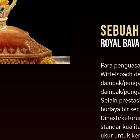
SEBUAH
ROYAL BAVA
Para penguasa,
Wittelsbach d
dampak/pengar
dampak/pengar
Selain prestas
budaya bir sec
Dinasti/ketur
standar kualit
ukur untuk ke