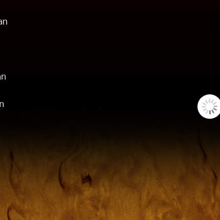
an
an
n