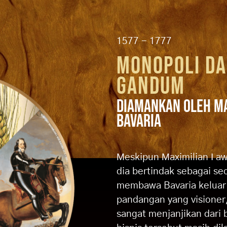
1577 - 1777
MONOPOLI DA
GANDUM
DIAMANKAN OLEH MAX
BAVARIA
Meskipun Maximilian I a
dia bertindak sebagai se
membawa Bavaria keluar 
pandangan yang visioner
sangat menjanjikan dari