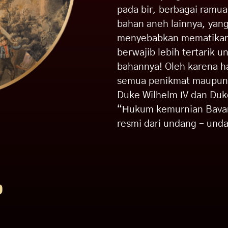
pada bir, berbagai ramu
bahan aneh lainnya, yan
menyebabkan mematikan. 
berwajib lebih tertarik 
bahannya! Oleh karena 
semua penikmat maupun p
Duke Wilhelm IV dan Du
“Hukum kemurnian Bavar
resmi dari undang – und
P