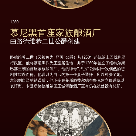
1260
慕尼黑首座家族酿酒厂
由路德维希二世公爵创建
路德维希二世（又被称为“严厉”公爵）从1253年起统治上巴伐利亚
行政区。他将慕尼黑作为王室居住地，并于1260年创立了维特尔斯
巴赫王朝的首座家族酿酒厂。他的绰号“严厉”公爵因一次偶然的悲
剧性错误而得。他误以为自己的第一任妻子通奸，所以处决了她。
意识到自己的错误后，他下令在菲斯滕费尔德布鲁克建立修道院以
表忏悔。卡登堡路德维希国王城堡酿酒厂至今仍在该处设有总部。