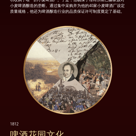
功收购了唯一的小麦啤酒厂。于是，他确保了维特尔斯巴赫家族对
小麦啤酒酿造的垄断。通过集中采购并为他的40家小麦啤酒厂设定
质量规格，他还为啤酒酿造行业的品质保证许可制度奠定了基础。
1812
啤酒花园文化
由巴伐利亚国王马克思约瑟夫一世创立
马克思约瑟夫一世是大巴伐利亚王国的首位国王。拿破仑为了感谢
他组成联盟共同对抗奥地利，将巴伐利亚升格为王国，并宣布马克
西米利安约瑟夫一世为国王。此时，啤酒花园还仅仅是以非正式的
形式存在。酿酒师建造了酒窖用来冷藏啤酒，而啤酒花园只是酒窖
上方的野外空地。他们在栗树的树荫下售卖啤酒。通过给予这些野
外啤酒花园以官方认可，国王马克思收获了人民的喜爱和拥戴。
1812
啤酒花园文化