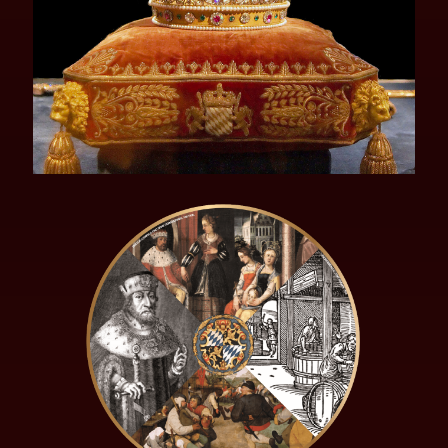
维特尔斯巴赫王朝的历代统治者、摄政王和国王们明确地塑造
了巴伐利亚的命运，并对欧洲大部分地区产生了决定性的影
响。除了在政治和艺术上的巨大成就之外，整个啤酒文化都可
以追溯到他们。其遗风为品质树立了标准，至今仍被视为纯正
啤酒的标杆；他们也在啤酒文化历史中为乐趣和欢愉的定义留
下了划时代的一笔。
1260
慕尼黑首座家族酿酒厂
由路德维希二世公爵创建
路德维希二世（又被称为“严厉”公爵）从1253年起统治上巴伐利亚
行政区。他将慕尼黑作为王室居住地，并于1260年创立了维特尔斯
巴赫王朝的首座家族酿酒厂。他的绰号“严厉”公爵因一次偶然的悲
剧性错误而得。他误以为自己的第一任妻子通奸，所以处决了她。
意识到自己的错误后，他下令在菲斯滕费尔德布鲁克建立修道院以
表忏悔。卡登堡路德维希国王城堡酿酒厂至今仍在该处设有总部。