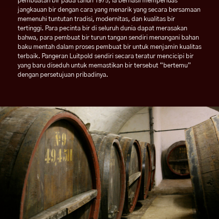
pembuatan bir pada tahun 1975, ia berhasil memperluas
jangkauan bir dengan cara yang menarik yang secara bersamaan
memenuhi tuntutan tradisi, modernitas, dan kualitas bir
tertinggi. Para pecinta bir di seluruh dunia dapat merasakan
bahwa, para pembuat bir turun tangan sendiri menangani bahan
baku mentah dalam proses pembuat bir untuk menjamin kualitas
terbaik. Pangeran Luitpold sendiri secara teratur mencicipi bir
yang baru diseduh untuk memastikan bir tersebut “bertemu”
dengan persetujuan pribadinya.