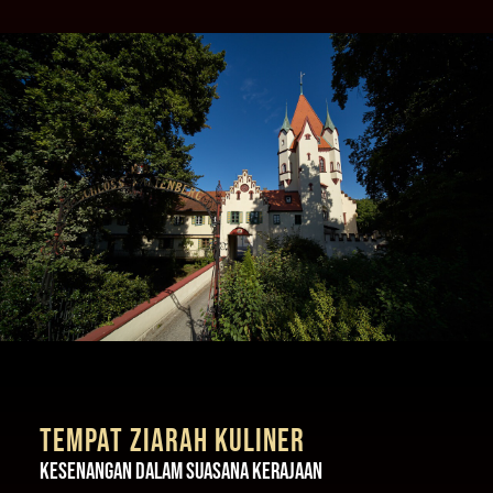
PRIVASI DAN BISNIS PEMBUATAN BIR BERDAMPINGAN
Kastil Kaltenberg tidak hanya sebuah karya seni bersejarah,
tetapi juga tempat yang sangat ramai. Semua benang kehidupan
kerajaan berkumpul di sini. Kastil ini adalah kediaman pribadi
Pangeran Luitpold dan pusat operasi pembuatan bir. Dan seperti
semua Bupati dan Raja Wittelsbacher sebelum dia, Pangeran
Luitpold memahami bahwa keturunan bangsawannya wajib
menjalankan cara hidup yang otentik dan bertanggung jawab.
Dia juga menghargai kedekatan dengan gudang tempat
menyimpan bir, di mana dia bisa mendapatkan bir yang sangat
baik langsung dari sumbernya.
TEMPAT ZIARAH KULINER
KESENANGAN DALAM SUASANA KERAJAAN