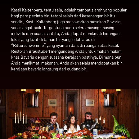
Kastil Kaltenberg, tentu saja, adalah tempat ziarah yang populer
bagi para pecinta bir, tetapi selain dari kesenangan bir itu
sendiri, Kastil Kaltenberg juga menawarkan masakan Bavaria
yang sangat baik. Tergantung pada selera masing-masing
individu dan cuaca saat itu, Anda dapat menikmati hidangan
lokal yang lezat di taman bir yang indah atau di
"Ritterschwemme" yang nyaman dan, di ruangan atas kastil.
Restoran Bräustüberl mengundang Anda untuk makan malam
khas Bavaria dengan suasana kerajaan pastinya. Di mana pun
Anda menikmati makanan, Anda akan selalu mendapatkan bir
kerajaan bavaria langsung dari gudang bir.