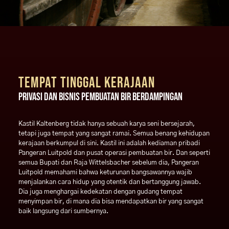
TEMPAT TINGGAL KERAJAAN
PRIVASI DAN BISNIS PEMBUATAN BIR BERDAMPINGAN
Kastil Kaltenberg tidak hanya sebuah karya seni bersejarah,
tetapi juga tempat yang sangat ramai. Semua benang kehidupan
kerajaan berkumpul di sini. Kastil ini adalah kediaman pribadi
Pangeran Luitpold dan pusat operasi pembuatan bir. Dan seperti
semua Bupati dan Raja Wittelsbacher sebelum dia, Pangeran
Luitpold memahami bahwa keturunan bangsawannya wajib
menjalankan cara hidup yang otentik dan bertanggung jawab.
Dia juga menghargai kedekatan dengan gudang tempat
menyimpan bir, di mana dia bisa mendapatkan bir yang sangat
baik langsung dari sumbernya.
TEMPAT TINGGAL KERAJAAN