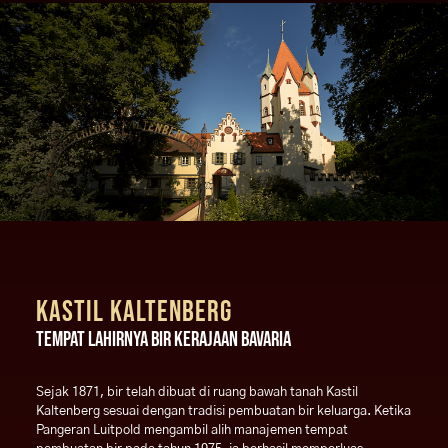
Kastil Kaltenberg yang indah, terletak di kaki Pegunungan
Alpen, kota Bavaria yang megah dan tidak jauh dari
München. Dibangun pada tahun 1292 oleh leluhur langsung
H.R.H. Pangeran Luitpold dari Bavaria. Kastil tersebut
telah beroperasi membuat bir sejak tahun 1871, dan masih
aktif dalam pembuatan bir hingga saat ini, tempat ini
adalah tempat di mana Anda dapat melangkah ke masa
lalu dan pada saat yang sama mengalami kenikmatan
kuliner dan budaya yang unik.
KASTIL KALTENBERG
TEMPAT LAHIRNYA BIR KERAJAAN BAVARIA
Sejak 1871, bir telah dibuat di ruang bawah tanah Kastil
Kaltenberg sesuai dengan tradisi pembuatan bir keluarga. Ketika
Pangeran Luitpold mengambil alih manajemen tempat