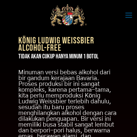
KÖNIG LUDWIG WEISSBIER
ALCOHOL-FREE
TIDAK AKAN CUKUP HANYA MINUM 1 BOTOL
Minuman versi bebas alkohol dari
bir gandum kerajaan Bavaria.
Proses produksi bir ini sangat
kompleks, karena pertama-tama,
kita perlu memproduksi König
KÖNIG LUDWIG WEISSBIER
Ludwig Weissbier terlebih dahulu,
ALCOHOL-FREE
sesudah itu baru proses
menghilangkan alkohol dengan cara
TIDAK AKAN CUKUP HANYA MINUM 1 BOTOL
dilakukan penguapan. Bir versi ini
memiliki busa stabil sangat lembut
dan berpori-pori halus, berwarna
Minuman versi bebas alkohol dari
emas, berawan alami, dan
bir gandum kerajaan Bavaria.