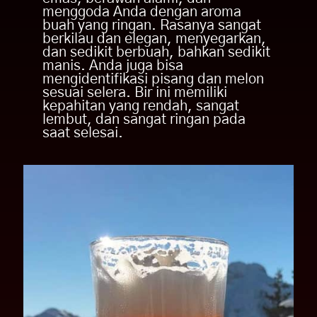
menggoda Anda dengan aroma
Proses produksi bir ini sangat
buah yang ringan. Rasanya sangat
kompleks, karena pertama-tama,
berkilau dan elegan, menyegarkan,
kita perlu memproduksi König
dan sedikit berbuah, bahkan sedikit
Ludwig Weissbier terlebih dahulu,
manis. Anda juga bisa
sesudah itu baru proses
mengidentifikasi pisang dan melon
menghilangkan alkohol dengan cara
sesuai selera. Bir ini memiliki
dilakukan penguapan. Bir versi ini
kepahitan yang rendah, sangat
memiliki busa stabil sangat lembut
lembut, dan sangat ringan pada
dan berpori-pori halus, berwarna
saat selesai.
emas, berawan alami, dan
menggoda Anda dengan aroma
buah yang ringan. Rasanya sangat
berkilau dan elegan, menyegarkan,
dan sedikit berbuah, bahkan sedikit
manis. Anda juga bisa
mengidentifikasi pisang dan melon
sesuai selera. Bir ini memiliki
kepahitan yang rendah, sangat
lembut, dan sangat ringan pada
saat selesai.