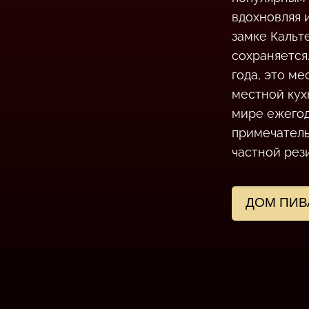
вдохновляя 
замке Кальт
сохраняется
года, это м
местной кух
мире ежегод
примечатель
частной рез
ДОМ ПИВ