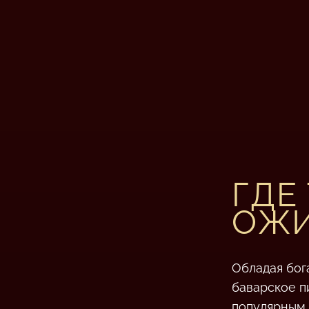
ГДЕ
ОЖ
Обладая бог
баварское п
популярным 