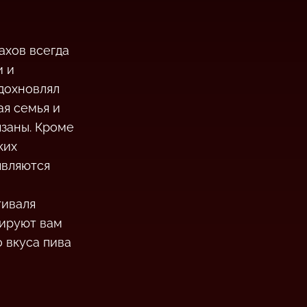
ахов всегда
и и
вдохновлял
ая семья и
язаны. Кроме
ких
являются
тиваля
тируют вам
 вкуса пива